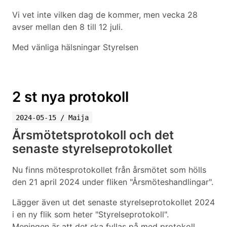
Vi vet inte vilken dag de kommer, men vecka 28
avser mellan den 8 till 12 juli.
Med vänliga hälsningar Styrelsen
2 st nya protokoll
2024-05-15
/
Maija
Årsmötetsprotokoll och det
senaste styrelseprotokollet
Nu
finns
mötesprotokollet
från
årsmötet
som hölls
den 21 april 2024
under fliken "Årsmöteshandlingar".
Lägger även ut det senaste styrelseprotokollet 2024
i en ny flik som heter "Styrelseprotokoll".
Meningen är att det ska fyllas på med protokoll,