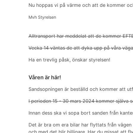
Nu hoppas vi på värme och att de kommer och
Mvh Styrelsen
Alltransport har meddelat att de kommer EFT
Vecka 14 väntas de att dyka upp på våra väga
Ha en trevlig påsk, önskar styrelsen!
Våren är här!
Sandsopningen är beställd och kommer att utfö
I perioden 15 - 30 mars 2024 kommer själva s
Innan dess ska vi sopa bort sanden från kanter
Det är bra om era bilar har flyttats från vägen
och med det blir billigare. Har du missat att fly