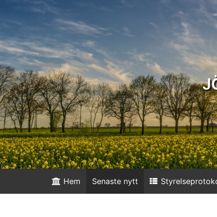
J
Hem
Senaste nytt
Styrelseprotoko