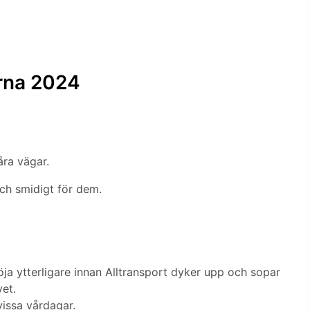
rna 2024
ra vägar.
och smidigt för dem.
a ytterligare innan Alltransport dyker upp och sopar
et.
vissa vårdagar.