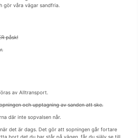
 gör våra vägar sandfria.
ER påsk!
r.
ras av Alltransport.
opningen och upptagning av sanden att ske.
na där inte sopvalsen når.
 när det är dags. Det gör att sopningen går fortare
tta bort det du har står på vägen, får du själv se till