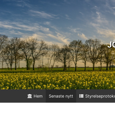
J
Hem
Senaste nytt
Styrelseprotoko