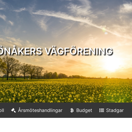
ÖNÅKERS VÄGFÖRENING
ll
Årsmöteshandlingar
Budget
Stadgar